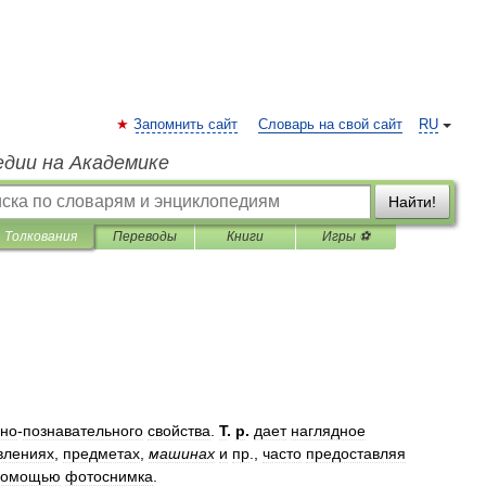
Запомнить сайт
Словарь на свой сайт
RU
едии на Академике
Найти!
Толкования
Переводы
Книги
Игры ⚽
чно
-
познавательного
свойства
.
Т
.
р
.
дает
наглядное
влениях
,
предметах
,
машинах
и
пр
.,
часто
предоставляя
помощью
фотоснимка
.