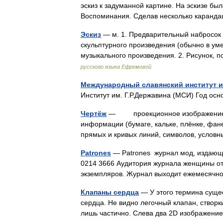
эскиз к задуманной картине. На эскизе бы
Воспоминания. Сделав несколько каранд
Эскиз
— м. 1. Предварительный набросок 
скульптурного произведения (обычно в ум
музыкального произведения. 2. Рисунок,
русского языка Ефремовой
Международный славянский институт им
Институт им. Г.Р.Державина (МСИ) Год о
Чертёж
— проекционное изображение п
информации (бумаге, кальке, плёнке, фане
прямых и кривых линий, символов, условн
Patrones
— Patrones журнал мод, издающ
0214 3666 Аудитория журнала женщины от 
экземпляров. Журнал выходит ежемесяч
Клапаны сердца
— У этого термина сущес
сердца. Не видно легочный клапан, створк
лишь частично. Слева два 2D изображени