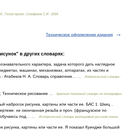
М
.
:
Гелла
-
принт
.
Стефанов
С
.
И
.
.
2004
.
Техническое оформление издания
исунок" в других словарях:
ознавательного характера, задача которого дать наглядное
редметах, машинах, механизмах, аппаратах, их частях и
кн.: Атабеков Н. А. Словарь справочник… …
Издательский словарь-
к; Техническое рисование …
Краткий толковый словарь по полиграфии
ый набросок рисунка, картины или части ее. БАС 1. Шкиц ..
ертеже: не окончанная резьба и проч. (французское по
. Я обучаюсь под… …
Исторический словарь галлицизмов русского языка
к рисунка, картины или части ее. Я показал Куинджи большой