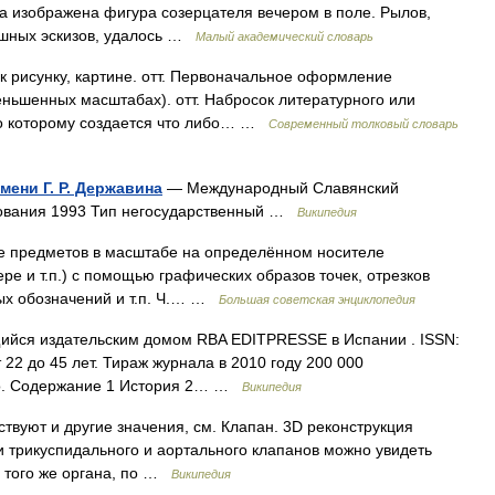
ла изображена фигура созерцателя вечером в поле. Рылов,
ашных эскизов, удалось …
Малый академический словарь
к рисунку, картине. отт. Первоначальное оформление
еньшенных масштабах). отт. Набросок литературного или
 по которому создается что либо… …
Современный толковый словарь
ени Г. Р. Державина
— Международный Славянский
снования 1993 Тип негосударственный …
Википедия
редметов в масштабе на определённом носителе
ре и т.п.) с помощью графических образов точек, отрезков
ых обозначений и т.п. Ч.… …
Большая советская энциклопедия
ийся издательским домом RBA EDITPRESSE в Испании . ISSN:
22 до 45 лет. Тираж журнала в 2010 году 200 000
но. Содержание 1 История 2… …
Википедия
твуют и другие значения, см. Клапан. 3D реконструкция
и трикуспидального и аортального клапанов можно увидеть
е того же органа, по …
Википедия