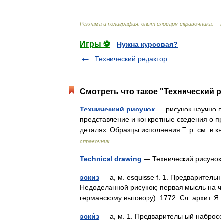
Реклама
и
полиграфия:
опыт
словаря
-
справочника
.—
Игры ⚽
Нужна курсовая?
Технический редактор
Смотреть что такое "Технический р
Технический рисунок
— рисунок научно п
представление и конкретные сведения о п
деталях. Образцы исполнения Т. р. см. в 
справочник
Technical drawing
— Технический рисуно
эскиз
— а, м. esquisse f. 1. Предварительн
Недоделанной рисунок; первая мысль на ч
германскому выговору). 1772. Сл. архит
эски́з
— а, м. 1. Предварительный набросо