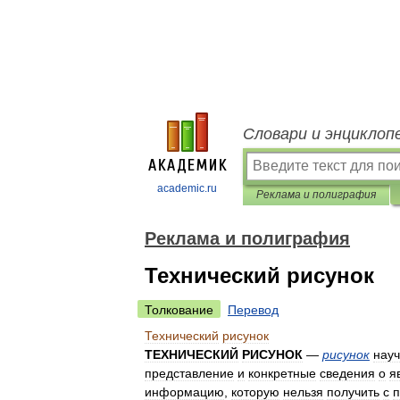
Словари и энциклоп
academic.ru
Реклама и полиграфия
Реклама и полиграфия
Технический рисунок
Толкование
Перевод
Технический
рисунок
ТЕХНИЧЕСКИЙ
РИСУНОК
—
рисунок
нау
представление
и
конкретные
сведения
о
я
информацию
,
которую
нельзя
получить
с